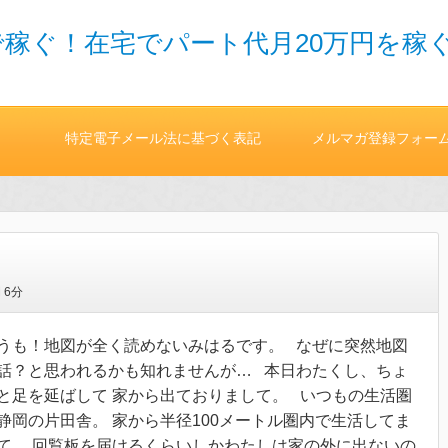
稼ぐ！在宅でパート代月20万円を稼
特定電子メール法に基づく表記
メルマガ登録フォー
間
6分
うも！地図が全く読めないみはるです。 なぜに突然地図
話？と思われるかも知れませんが… 本日わたくし、ちょ
と足を延ばして 家から出ておりまして。 いつもの生活圏
静岡の片田舎。 家から半径100メートル圏内で生活してま
て。 回覧板を届けるくらいしかわたしは家の外に出ないの