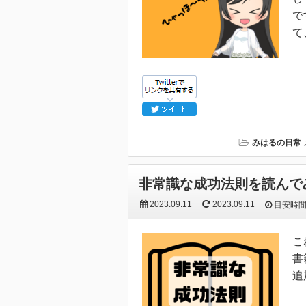
で
て
みはるの日常
非常識な成功法則を読んで
2023.09.11
2023.09.11
目安時
こ
追