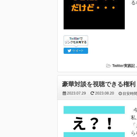
る
Twitter実践記
豪華対談を視聴できる権利
2023.07.29
2023.08.20
目安時
今
私
「
ら