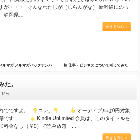
すが・・・ そんなわたしが（しらんがな） 新幹線にのっ
、静岡県…
続きを読む »
メルマガ
メルマガバックナンバー 一覧
仕事・ビジネスについて考えてみた
みた。
間
15分
れでですよ。
コレ。
オーディブルは0円対象
書籍です
Kindle Unlimited 会員は、このタイトルを
加料金なし（￥0）で読み放題 …
続きを読む »