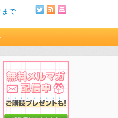
ぐまで
ム