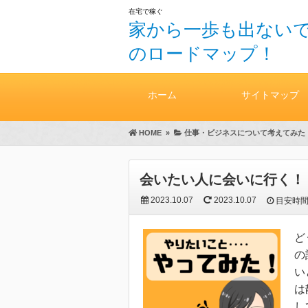
在宅で稼ぐ
家から一歩も出ないで
のロードマップ！
ホーム
サイトマップ
HOME
»
仕事・ビジネスについて考えてみた
会いたい人に会いに行く！
2023.10.07
2023.10.07
目安時
ど
の
い
は
し