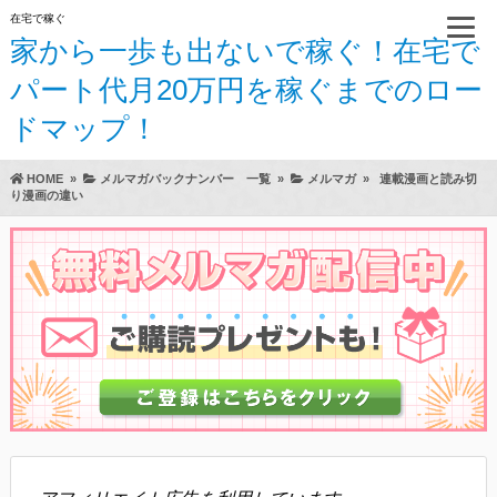
在宅で稼ぐ
家から一歩も出ないで稼ぐ！在宅で
パート代月20万円を稼ぐまでのロー
ドマップ！
HOME
»
メルマガバックナンバー 一覧
»
メルマガ
»
連載漫画と読み切
り漫画の違い