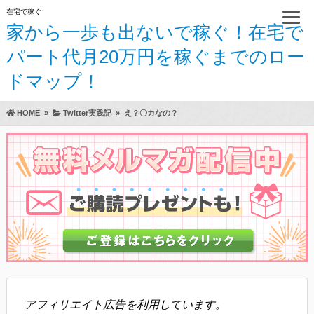
在宅で稼ぐ
家から一歩も出ないで稼ぐ！在宅で
パート代月20万円を稼ぐまでのロー
ドマップ！
HOME
»
Twitter実践記
»
え？〇カなの？
アフィリエイト広告を利用しています。