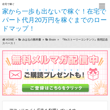
在宅で稼ぐ
家から一歩も出ないで稼ぐ！在宅で
パート代月20万円を稼ぐまでのロー
ドマップ！
HOME
»
みはるの教科書
»
Brain
»
『Reストーリーコンテンツ』発売記念
スペース！