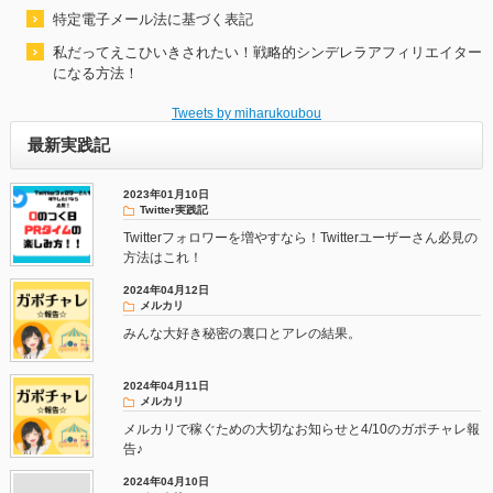
特定電子メール法に基づく表記
私だってえこひいきされたい！戦略的シンデレラアフィリエイター
になる方法！
Tweets by miharukoubou
最新実践記
2023年01月10日
Twitter実践記
Twitterフォロワーを増やすなら！Twitterユーザーさん必見の
方法はこれ！
2024年04月12日
メルカリ
みんな大好き秘密の裏口とアレの結果。
2024年04月11日
メルカリ
メルカリで稼ぐための大切なお知らせと4/10のガポチャレ報
告♪
2024年04月10日