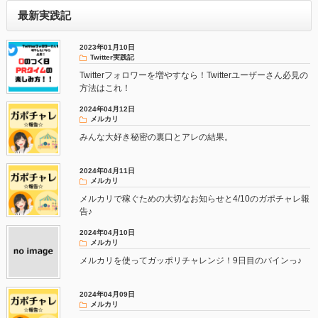
最新実践記
2023年01月10日
Twitter実践記
Twitterフォロワーを増やすなら！Twitterユーザーさん必見の
方法はこれ！
2024年04月12日
メルカリ
みんな大好き秘密の裏口とアレの結果。
2024年04月11日
メルカリ
メルカリで稼ぐための大切なお知らせと4/10のガポチャレ報
告♪
2024年04月10日
メルカリ
メルカリを使ってガッポリチャレンジ！9日目のバインっ♪
2024年04月09日
メルカリ