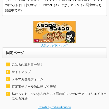
ガにてほぼ日刊で報告中！Twitter（X）ではリアルタイム調査報告も
発信中です♪
人気ブログランキング
固定ページ
みはるの教科書一覧！
サイトマップ
メルマガ登録フォーム
特定電子メール法に基づく表記
私だってえこひいきされたい！戦略的シンデレラアフィリエイター
になる方法！
Tweets by miharukoubou