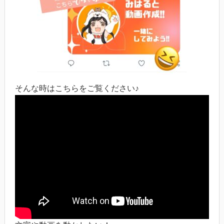
そんな時はこちらをご覧ください♪