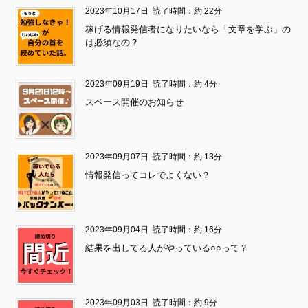
2023年10月17日
読了時間：約 22分
稼げる情報発信者になりたいなら「文章を学ぶ」の
は必須なの？
2023年09月19日
読了時間：約 4分
スペース開催のお知らせ
2023年09月07日
読了時間：約 13分
情報発信ってコレでよくない？
2023年09月04日
読了時間：約 16分
結果を出してる人がやっている○○って？
2023年09月03日
読了時間：約 9分