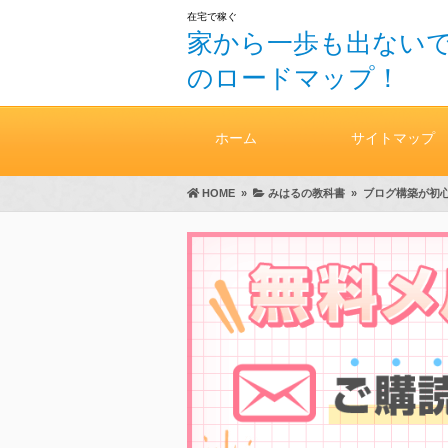
在宅で稼ぐ
家から一歩も出ないで
のロードマップ！
ホーム
サイトマップ
HOME
»
みはるの教科書
»
ブログ構築が初