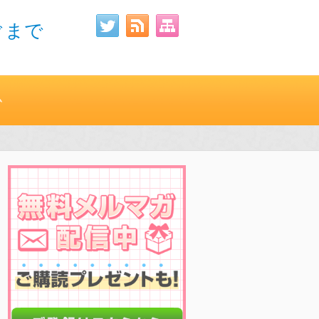
ぐまで
ム