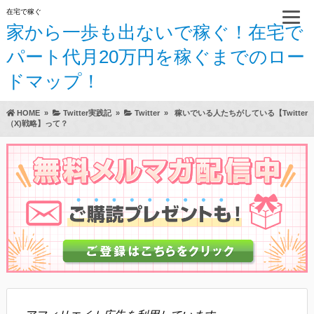
在宅で稼ぐ
家から一歩も出ないで稼ぐ！在宅で
パート代月20万円を稼ぐまでのロー
ドマップ！
HOME
»
Twitter実践記
»
Twitter
»
稼いでいる人たちがしている【Twitter
（X)戦略】って？