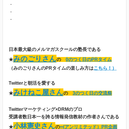
・
・
・
日本最大級のメルマガスクールの塾長である
みのごりさん
★
の
0のつく日のPRタイム
（みのごりさんのPRタイムの楽しみ方は
こちら！）
Twitterと朝活を愛する
みけねこ屋さん
★
の
3のつく日の交流祭
Twitterマーケティング×DRMのプロ
受講者数日本一を誇る情報発信教材の作者さんである
小林憲史さん
★
の
∞(アンリミテッド）PR企画