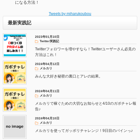
になる方法！
Tweets by miharukoubou
最新実践記
2023年01月10日
Twitter実践記
Twitterフォロワーを増やすなら！Twitterユーザーさん必見の
方法はこれ！
2024年04月12日
メルカリ
みんな大好き秘密の裏口とアレの結果。
2024年04月11日
メルカリ
メルカリで稼ぐための大切なお知らせと4/10のガポチャレ報
告♪
2024年04月10日
メルカリ
メルカリを使ってガッポリチャレンジ！9日目のバインっ♪