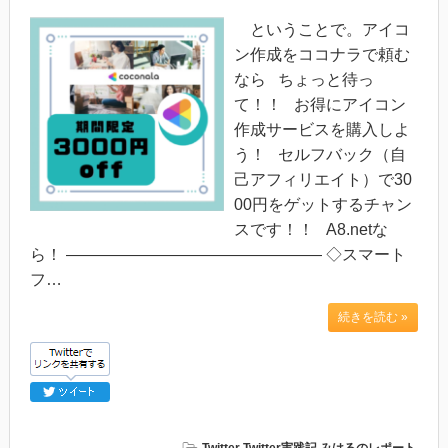
ということで。アイコ
ン作成をココナラで頼む
なら ちょっと待っ
て！！ お得にアイコン
作成サービスを購入しよ
う！ セルフバック（自
己アフィリエイト）で30
00円をゲットするチャン
スです！！ A8.netな
ら！ ———————————————— ◇スマート
フ…
続きを読む »