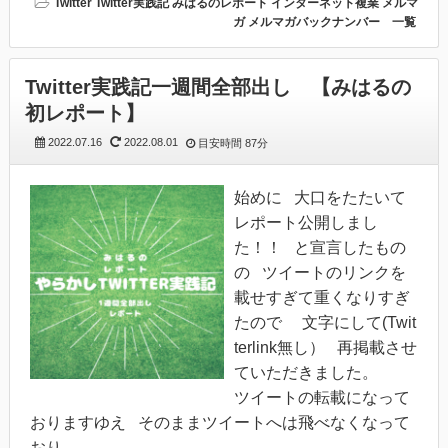
Twitter
Twitter実践記
みはるのレポート
インターネット複業
メルマ
ガ
メルマガバックナンバー 一覧
Twitter実践記一週間全部出し 【みはるの
初レポート】
2022.07.16
2022.08.01
目安時間
87分
始めに 大口をたたいて
レポート公開しまし
た！！ と宣言したもの
の ツイートのリンクを
載せすぎて重くなりすぎ
たので 文字にして(Twit
terlink無し） 再掲載させ
ていただきました。
ツイートの転載になって
おりますゆえ そのままツイートへは飛べなくなって
おり…