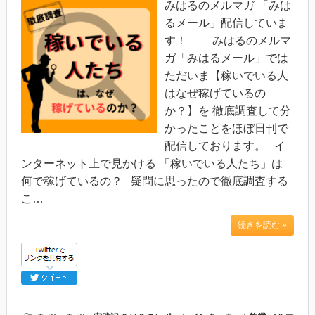
みはるのメルマガ 「みは
るメール」配信していま
す！ みはるのメルマ
ガ「みはるメール」では
ただいま【稼いでいる人
はなぜ稼げているの
か？】を 徹底調査して分
かったことをほぼ日刊で
配信しております。 イ
ンターネット上で見かける 「稼いでいる人たち」は
何で稼げているの？ 疑問に思ったので徹底調査する
こ…
続きを読む »