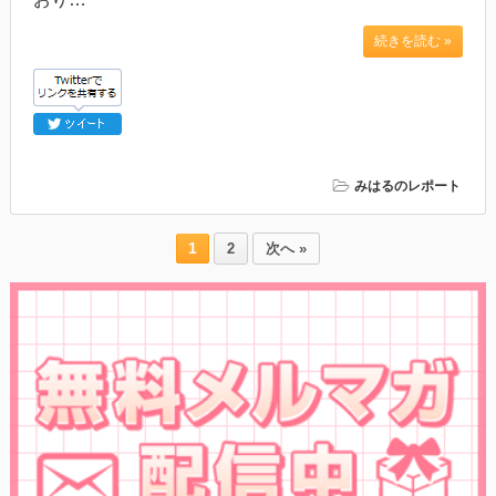
続きを読む »
みはるのレポート
1
2
次へ »