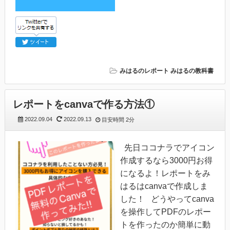
みはるのレポート
みはるの教科書
レポートをcanvaで作る方法①
2022.09.04
2022.09.13
目安時間
2分
先日ココナラでアイコン
作成するなら3000円お得
になるよ！レポートをみ
はるはcanvaで作成しま
した！ どうやってcanva
を操作してPDFのレポー
トを作ったのか簡単に動