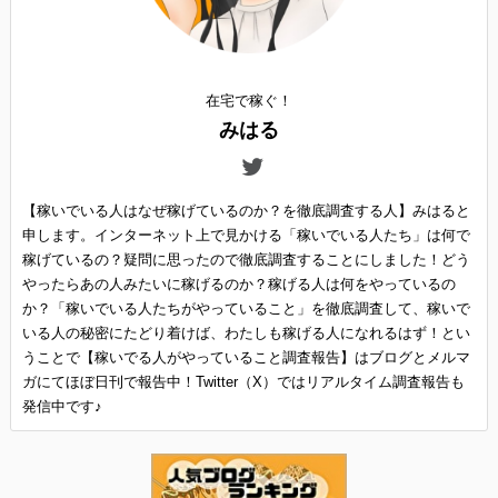
在宅で稼ぐ！
みはる
【稼いでいる人はなぜ稼げているのか？を徹底調査する人】みはると
申します。インターネット上で見かける「稼いでいる人たち」は何で
稼げているの？疑問に思ったので徹底調査することにしました！どう
やったらあの人みたいに稼げるのか？稼げる人は何をやっているの
か？「稼いでいる人たちがやっていること」を徹底調査して、稼いで
いる人の秘密にたどり着けば、わたしも稼げる人になれるはず！とい
うことで【稼いでる人がやっていること調査報告】はブログとメルマ
ガにてほぼ日刊で報告中！Twitter（X）ではリアルタイム調査報告も
発信中です♪